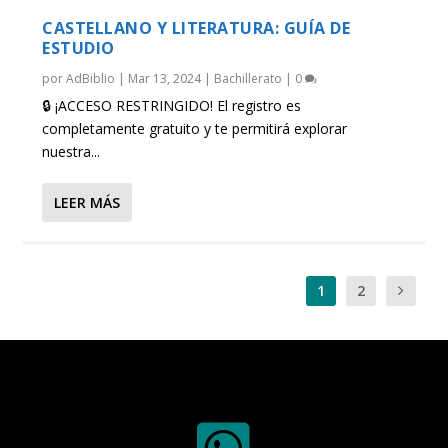
CASTELLANO Y LITERATURA: GUÍA DE
ESTUDIO
por
AdBiblio
|
Mar 13, 2024
|
Bachillerato
|
0
🔒 ¡ACCESO RESTRINGIDO! El registro es
completamente gratuito y te permitirá explorar
nuestra...
LEER MÁS
1
2