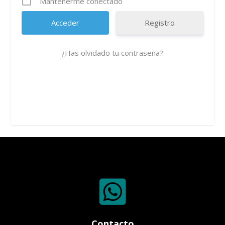
Mantenerme conectado
Registro
¿Has olvidado tu contraseña?

Contacto