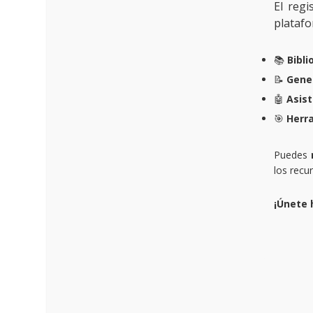
El reg
platafo
📚
Bibli
📝
Gene
🤖
Asist
🎯
Herr
Puedes
los recu
¡Únete 