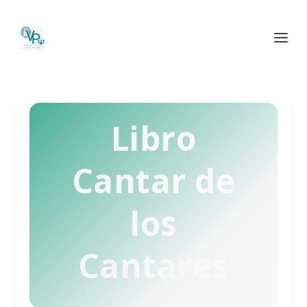
Libro
Cantar de
los
Cantares