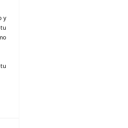
o y
 tu
smo
 tu