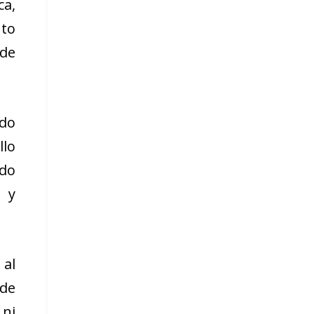
ca,
to
 de
ido
llo
do
e y
al
 de
 ni