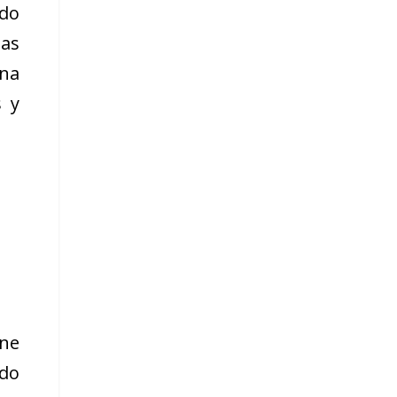
ndo
has
una
s y
ne
ido