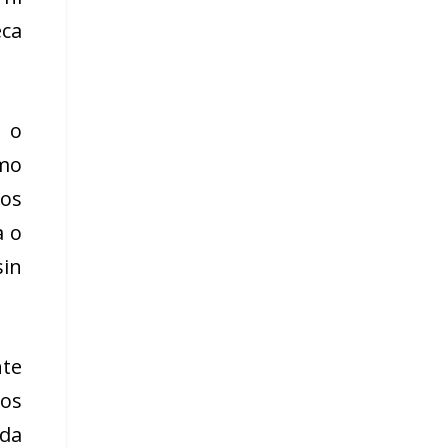
eca
 o
imo
sos
a o
sin
te
sos
ada