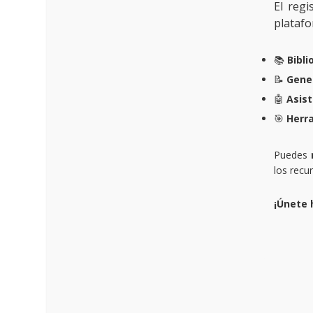
El reg
platafo
📚
Bibli
📝
Gene
🤖
Asist
🎯
Herr
Puedes
los recu
¡Únete 