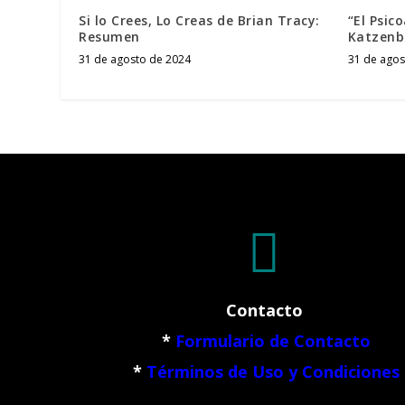
Si lo Crees, Lo Creas de Brian Tracy:
“El Psic
Resumen
Katzenb
31 de agosto de 2024
31 de agos

Contacto
*
Formulario de Contacto
*
Términos de Uso y Condiciones