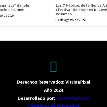
oanalista” de John
Los 7 Hábitos de la Gente A
ach: Resumen
Efectiva” de Stephen R. Cove
Resumen
to de 2024
31 de agosto de 2024

Derechos Reservados: VitrinaPixel
Año 2024
Desarrollado por:
VitrinaPixel.com
*
Políticas de Privacidad