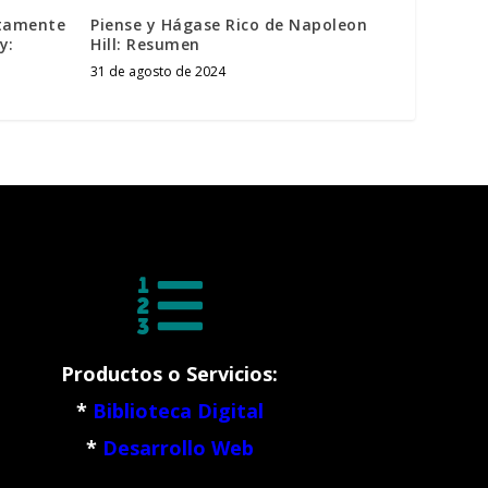
ltamente
Piense y Hágase Rico de Napoleon
y:
Hill: Resumen
31 de agosto de 2024

Productos o Servicios:
*
Biblioteca Digital
*
Desarrollo Web